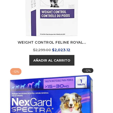
WEIGHT CONTROL FELINE ROYAL...
Precio
Precio
$2,023.12
$2,299.00
base
AÑADIR AL CARRITO
-12%
-12%