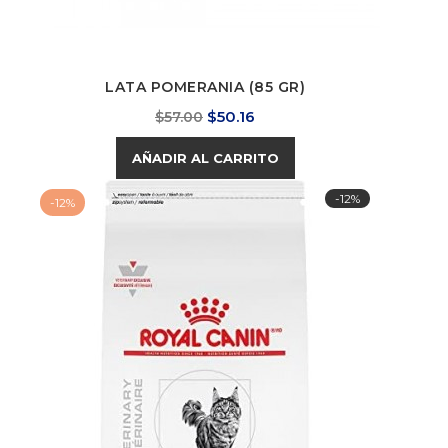
LATA POMERANIA (85 GR)
Precio
Precio
$50.16
$57.00
base
AÑADIR AL CARRITO
-12%
-12%