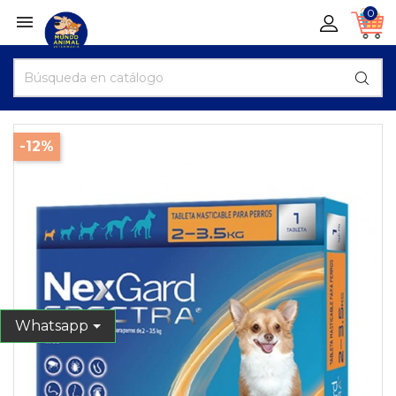
0

-12%
Whatsapp