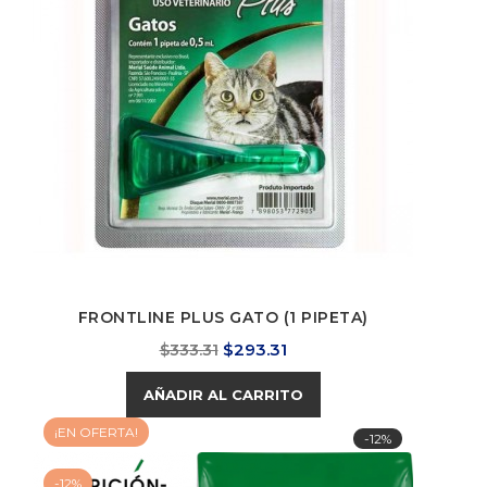
FRONTLINE PLUS GATO (1 PIPETA)
Precio
Precio
$293.31
$333.31
base
AÑADIR AL CARRITO
¡EN OFERTA!
-12%
-12%