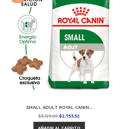
SMALL ADULT ROYAL CANIN...
Precio
Precio
$2,753.52
$3,129.00
base
AÑADIR AL CARRITO