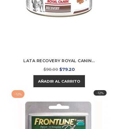
LATA RECOVERY ROYAL CANIN...
Precio
Precio
$79.20
$90.00
base
AÑADIR AL CARRITO
-12%
-12%