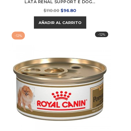
LATA RENAL SUPPORT E DOG...
Precio
Precio
$96.80
$110.00
base
AÑADIR AL CARRITO
-12%
-12%