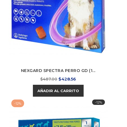
NEXGARD SPECTRA PERRO GD (1...
Precio
Precio
$428.56
$487.00
base
AÑADIR AL CARRITO
-12%
-12%