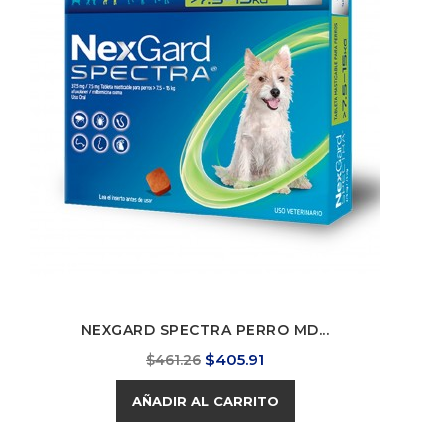
NEXGARD SPECTRA PERRO MD...
Precio
Precio
$405.91
$461.26
base
AÑADIR AL CARRITO