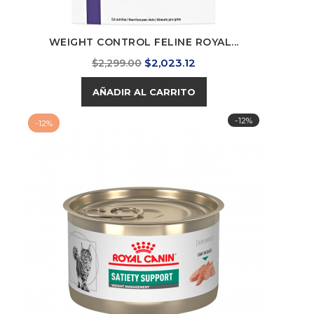
WEIGHT CONTROL FELINE ROYAL...
Precio
Precio
$2,023.12
$2,299.00
base
AÑADIR AL CARRITO
-12%
-12%