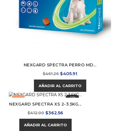
NEXGARD SPECTRA PERRO MD...
Precio
Precio
$405.91
$461.26
base
AÑADIR AL CARRITO
-12%
-12%
NEXGARD SPECTRA XS 2-3.5KG...
Precio
Precio
$362.56
$412.00
base
AÑADIR AL CARRITO