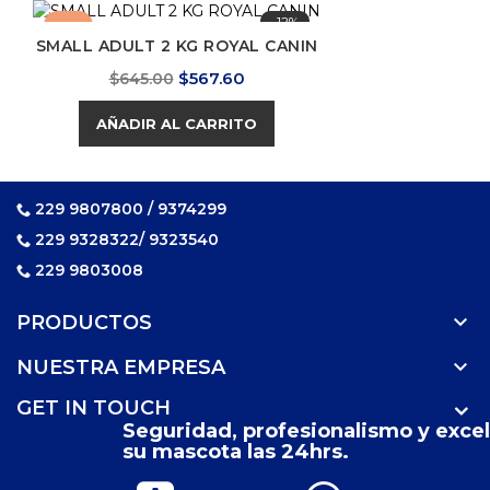
-12%
-12%
SMALL ADULT 2 KG ROYAL CANIN
Precio
Precio
$567.60
$645.00
base
AÑADIR AL CARRITO
229 9807800 / 9374299
229 9328322/ 9323540
229 9803008

PRODUCTOS

NUESTRA EMPRESA
GET IN TOUCH
Seguridad, profesionalismo y excel
su mascota las 24hrs.