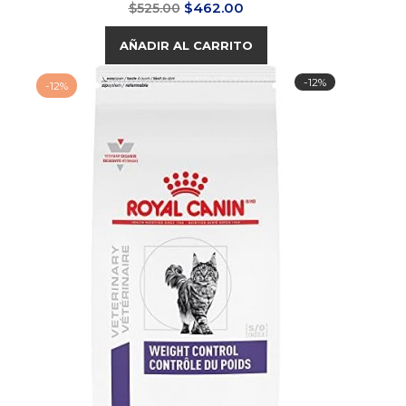
Precio
Precio
$462.00
$525.00
base
AÑADIR AL CARRITO
-12%
-12%