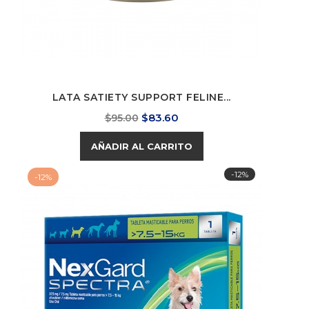
LATA SATIETY SUPPORT FELINE...
Precio
Precio
$83.60
$95.00
base
AÑADIR AL CARRITO
-12%
-12%