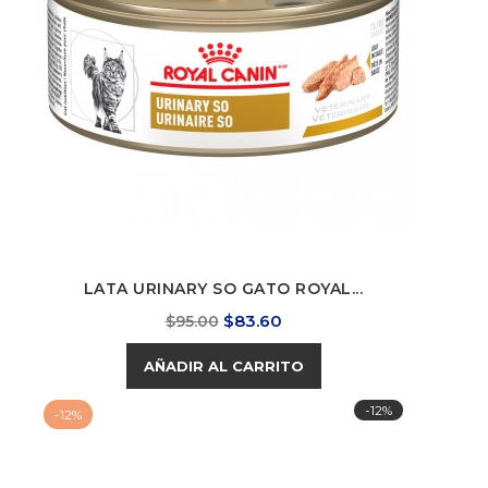
LATA URINARY SO GATO ROYAL...
Precio
Precio
$83.60
$95.00
base
AÑADIR AL CARRITO
-12%
-12%