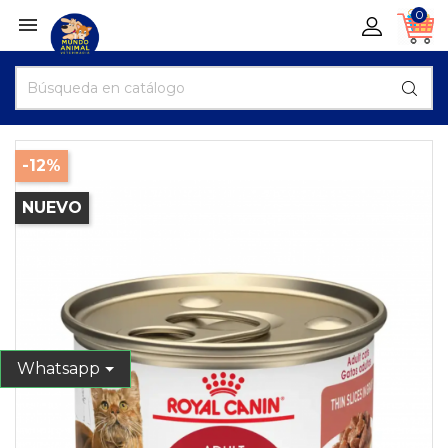
0

-12%
NUEVO
Whatsapp