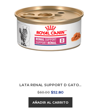
LATA RENAL SUPPORT D GATO...
Precio
Precio
$52.80
$60.00
base
AÑADIR AL CARRITO