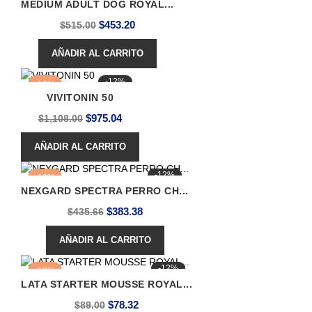
MEDIUM ADULT DOG ROYAL...
-12%
Precio
Precio
$453.20
$515.00
base
AÑADIR AL CARRITO
-12%
-12%
VIVITONIN 50
Precio
Precio
$975.04
$1,108.00
base
AÑADIR AL CARRITO
-12%
-12%
NEXGARD SPECTRA PERRO CH...
Precio
Precio
$383.38
$435.66
base
AÑADIR AL CARRITO
-12%
-12%
LATA STARTER MOUSSE ROYAL...
Precio
Precio
$78.32
$89.00