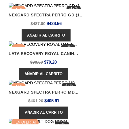
-12%
-12%
NEXGARD SPECTRA PERRO GD (1...
Precio
Precio
$428.56
$487.00
base
AÑADIR AL CARRITO
-12%
-12%
LATA RECOVERY ROYAL CANIN...
Precio
Precio
$79.20
$90.00
base
AÑADIR AL CARRITO
-12%
-12%
NEXGARD SPECTRA PERRO MD...
Precio
Precio
$405.91
$461.26
base
AÑADIR AL CARRITO
¡EN OFERTA!
-12%