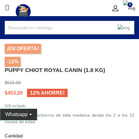
0

¡EN OFERTA!
-12%
PUPPY CHIOT ROYAL CANIN (1.8 KG)
$515.00
$453.20
12% AHORRE!
IVA incluido
Whatsapp
Alimento para cachorros de talla mediana desde los 2 a los 12
meses de edad.
Cantidad