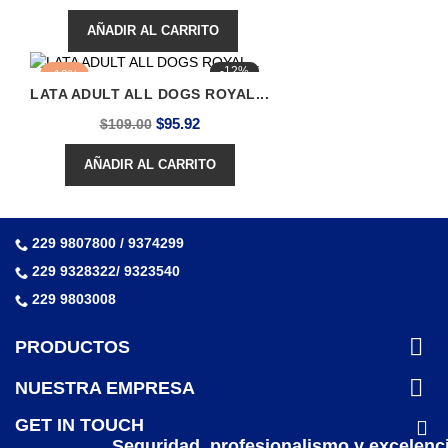
base
AÑADIR AL CARRITO
-12%
-12%
LATA ADULT ALL DOGS ROYAL...
Precio
Precio
$95.92
$109.00
base
AÑADIR AL CARRITO
229 9807800 / 9374299
229 9328322/ 9323540
229 9803008

PRODUCTOS

NUESTRA EMPRESA
GET IN TOUCH
Seguridad, profesionalismo y excelenc