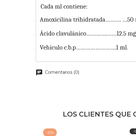
Cada ml contiene:
Amoxicilina trihidratada………. …50 
·
Ácido clavulánico………….……12.5 mg
·
Vehículo c.b.p…………………….1 ml.
·
chat
Comentarios (0)
LOS CLIENTES QUE
-
-12%