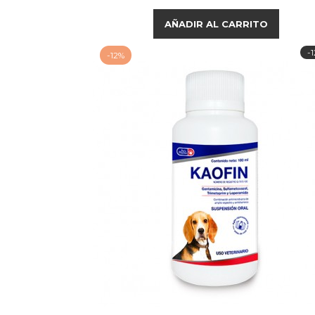
base
AÑADIR AL CARRITO
-
-12%