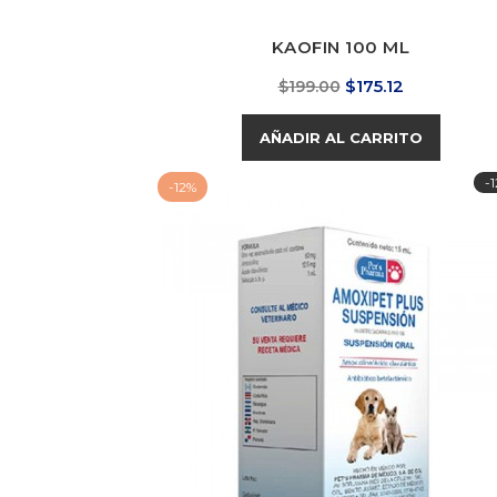
KAOFIN 100 ML
Precio
Precio
$175.12
$199.00
base
AÑADIR AL CARRITO
-
-12%