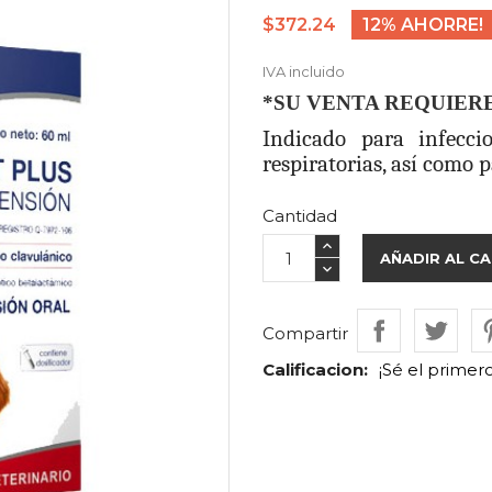
$372.24
12% AHORRE!
IVA incluido
*SU VENTA REQUIER
Indicado para infecci
respiratorias, así como 
Cantidad
AÑADIR AL C
Compartir
Calificacion:
¡Sé el primer