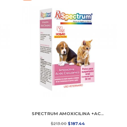
SPECTRUM AMOXICILINA +AC...
Precio
Precio
$187.44
$213.00