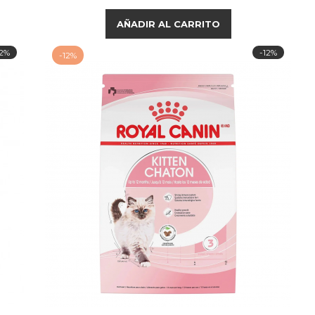
base
AÑADIR AL CARRITO
12%
-12%
-12%