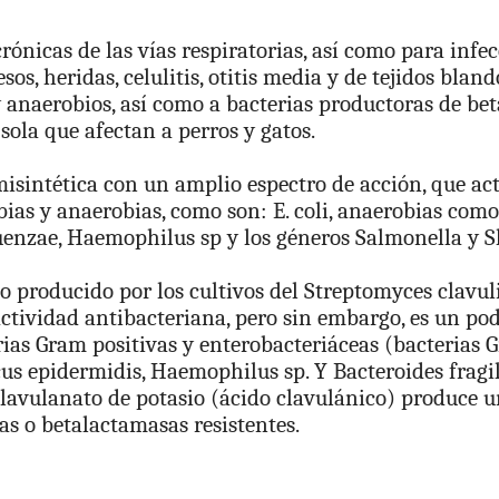
ónicas de las vías respiratorias, así como para infec
sos, heridas, celulitis, otitis media y de tejidos bla
y anaerobios, así como a bacterias productoras de be
sola que afectan a perros y gatos.
misintética con un amplio espectro de acción, que ac
ias y anaerobias, como son: E. coli, anaerobias com
uenzae, Haemophilus sp y los géneros Salmonella y Sh
co producido por los cultivos del Streptomyces clavul
ctividad antibacteriana, pero sin embargo, es un pod
ias Gram positivas y enterobacteriáceas (bacterias 
s epidermidis, Haemophilus sp. Y Bacteroides fragilis
clavulanato de potasio (ácido clavulánico) produce
as o betalactamasas resistentes.