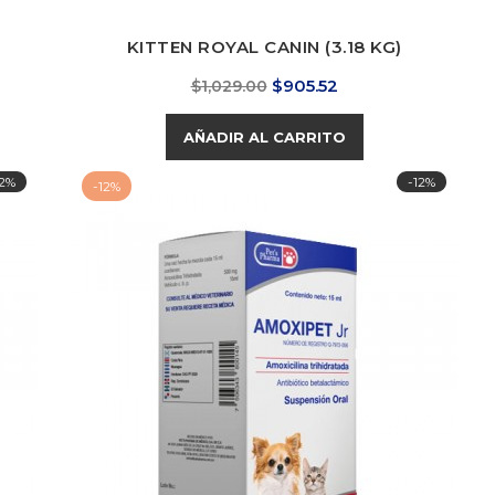
KITTEN ROYAL CANIN (3.18 KG)
Precio
Precio
$905.52
$1,029.00
base
AÑADIR AL CARRITO
12%
-12%
-12%