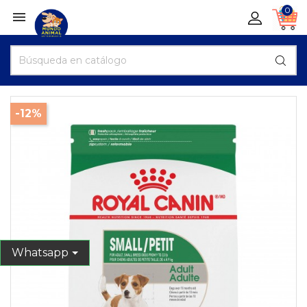
0

-12%
Whatsapp