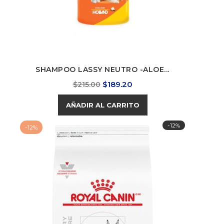
SHAMPOO LASSY NEUTRO -ALOE...
Precio
Precio
$189.20
$215.00
base
AÑADIR AL CARRITO
-12%
-12%