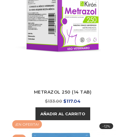
METRAZOL 250 (14 TAB)
Precio
Precio
$117.04
$133.00
base
AÑADIR AL CARRITO
¡EN OFERTA!
-12%