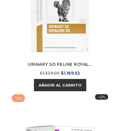
URINARY SO FELINE ROYAL...
Precio
Precio
$1,169.52
$1,329.00
base
AÑADIR AL CARRITO
-12%
-12%