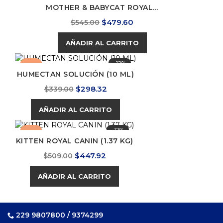
MOTHER & BABYCAT ROYAL...
Precio
Precio
$479.60
$545.00
base
AÑADIR AL CARRITO
-12%
-12%
HUMECTAN SOLUCIÓN (10 ML)
Precio
Precio
$298.32
$339.00
base
AÑADIR AL CARRITO
-12%
-12%
KITTEN ROYAL CANIN (1.37 KG)
Precio
Precio
$447.92
$509.00
base
AÑADIR AL CARRITO
229 9807800 / 9374299