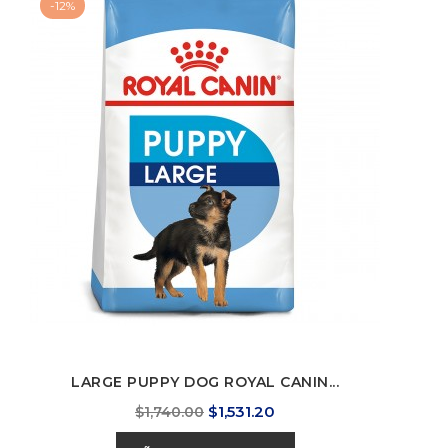
-12%
LARGE PUPPY DOG ROYAL CANIN...
Precio
Precio
$1,531.20
$1,740.00
base