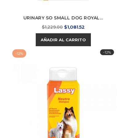
URINARY SO SMALL DOG ROYAL...
Precio
Precio
$1,081.52
$1,229.00
base
AÑADIR AL CARRITO
-12%
-12%